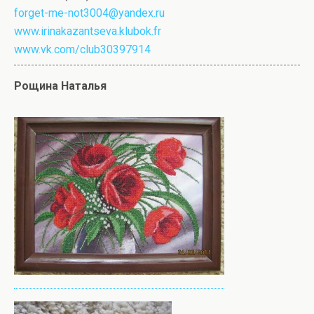
forget-me-not3004@yandex.ru
www.irinakazantseva.klubok.fr
www.vk.com/club30397914
Рощина Наталья