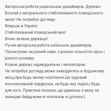
Авторська робота українських дизайнерів. Дерево-
Бонсай з натурального стабілізованого ісландського
моху! Не потребує догляду.
Вперше в Україні
Стабілізований ісландський мох!
Вічно-зелене деревце!
Ручна авторська робота київських дизайнерів.
Проєктуємо на різний смак, з різною кількістю крон і
різного розміру.
Кожне дерево індивідуальне і неповторне.
Не потребує догляду,може знаходитись в будьякому
місці,при будь якому освітленні.Це чудовий
ексклюзивний подарунок, на будь яку подію,і будь
для кого. Практика показує, що деревце з моху не
залишає байдужим ні чоловіків ні діточок:)