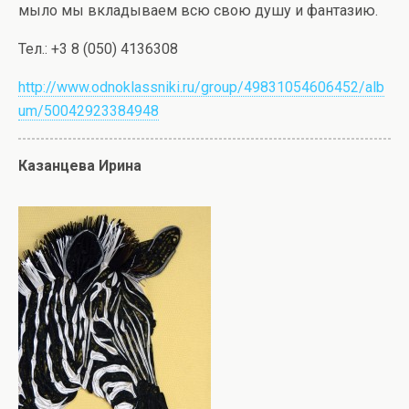
мыло мы вкладываем всю свою душу и фантазию.
Тел.: +3 8 (050) 4136308
http://www.odnoklassniki.ru/group/49831054606452/alb
um/50042923384948
Казанцева Ирина